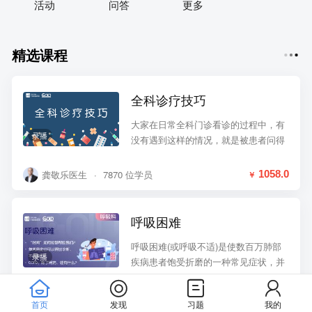
活动
问答
更多
精选课程
全科诊疗技巧
大家在日常全科门诊看诊的过程中，有
录播
没有遇到这样的情况，就是被患者问得
“哑口无言”，可能是患者讲述你从来没
有听过的主诉，又或者是他问得非常的
龚敬乐医生
·
7870 位学员
1058.0
￥
详细；如果你碰到上述情况不懂得处理
的话，你需要学习一下全科诊疗技巧。
呼吸困难
呼吸困难(或呼吸不适)是使数百万肺部
录播
疾病患者饱受折磨的一种常见症状，并
可能是肺部疾病、心肌缺血、心肌功能
障碍、贫血、肥胖或去适应的主要表
麦锦坚医生
·
29 位学员
198.0
￥
首页
发现
习题
我的
现。通过分析患者描述呼吸困难所用的