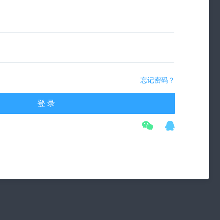
忘记密码？
登 录