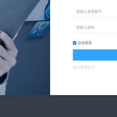
自动登录
其它登录方式