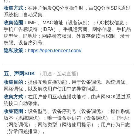
行。
收集方式：
在用户触发
QQ
分享操作时，由
QQ
分享
SDK
通过
系统接口自动采集。
收集范围：
IMEI
、
MAC
地址（设备识别）；
QQ
授权信息；
手机广告标识符（
IDFA
）、手机运营商、网络信息、手机品
牌型号、
IP
地址；网络状态权限、外置存储读写权限、录音
权限、设备序列号。
隐私政策：
https://open.tencent.com/
五、声网
SDK
（用途：互动直播）
收集目的：
提供互动直播功能，用于设备调优、系统调优、
网络调优，以及解决用户使用中的异常问题。
收集方式：
在用户使用互动直播功能时，由声网
SDK
通过系
统接口自动采集。
收集范围：
设备型号、设备序列号（设备调优）；操作系统
版本（系统调优）；唯一设备标识符（设备调优）；
IP
地址
（网络调优）；网络类型（网络使用提示）；用户行为日志
（异常问题排查）。