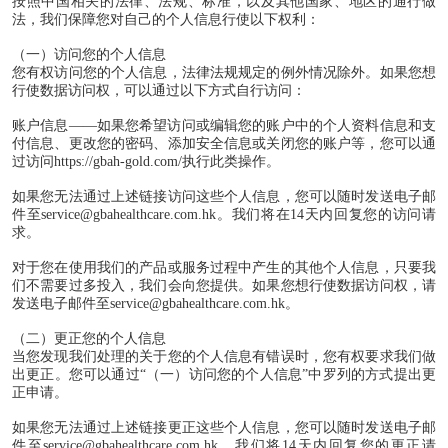
按照中国相关的法律、法规、标准，以及其他国家、地区的通行做
法，我们保障您对自己的个人信息行使以下权利：
（一）访问您的个人信息
您有权访问您的个人信息，法律法规规定的例外情况除外。如果您想
行使数据访问权，可以通过以下方式自行访问：
账户信息——如果您希望访问或编辑您的账户中的个人资料信息和支
付信息、更改您的密码、添加安全信息或关闭您的账户等，您可以通
过访问
https://gbah-gold.com/
执行此类操作。
如果您无法通过上述链接访问这些个人信息，您可以随时发送电子邮
件至
service@gbahealthcare.com.hk
。我们将在
14
天内回复您的访问请
求。
对于您在使用我们的产品或服务过程中产生的其他个人信息，只要我
们不需要过多投入，我们会向您提供。如果您想行使数据访问权，请
发送电子邮件至
service@gbahealthcare.com.hk
。
（二）更正您的个人信息
当您发现我们处理的关于您的个人信息有错误时，您有权要求我们做
出更正。您可以通过“（一）访问您的个人信息”中罗列的方式提出更
正申请。
如果您无法通过上述链接更正这些个人信息，您可以随时发送电子邮
件至
service@gbahealthcare.com.hk
。我们将
14
天内回复您的更正请