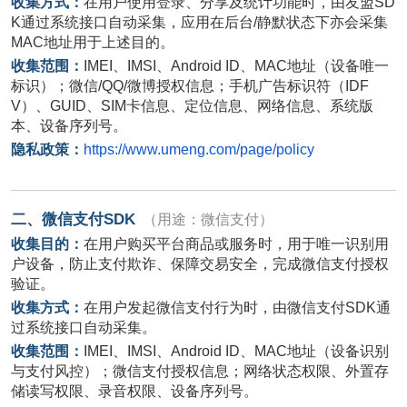
收集方式：
在用户使用登录、分享及统计功能时，由友盟
SD
K
通过系统接口自动采集，应用在后台
/
静默状态下亦会采集
MAC
地址用于上述目的。
收集范围：
IMEI
、
IMSI
、
Android ID
、
MAC
地址（设备唯一
标识）；微信
/QQ/
微博授权信息；手机广告标识符（
IDF
V
）、
GUID
、
SIM
卡信息、定位信息、网络信息、系统版
本、设备序列号。
隐私政策：
https://www.umeng.com/page/policy
二、微信支付
SDK
（用途：微信支付）
收集目的：
在用户购买平台商品或服务时，用于唯一识别用
户设备，防止支付欺诈、保障交易安全，完成微信支付授权
验证。
收集方式：
在用户发起微信支付行为时，由微信支付
SDK
通
过系统接口自动采集。
收集范围：
IMEI
、
IMSI
、
Android ID
、
MAC
地址（设备识别
与支付风控）；微信支付授权信息；网络状态权限、外置存
储读写权限、录音权限、设备序列号。