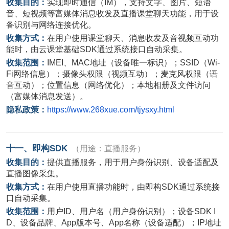
收集目的：
实现即时通信（
IM
），支持文字、图片、短语
音、短视频等富媒体消息收发及直播课堂聊天功能，用于设
备识别与网络连接优化。
收集方式：
在用户使用课堂聊天、消息收发及音视频互动功
能时，由云课堂基础
SDK
通过系统接口自动采集。
收集范围：
IMEI
、
MAC
地址（设备唯一标识）；
SSID
（
Wi-
Fi
网络信息）；摄像头权限（视频互动）；麦克风权限（语
音互动）；位置信息（网络优化）；本地相册及文件访问
（富媒体消息发送）。
隐私政策：
https://www.268xue.com/tjysxy.html
十一、即构
SDK
（用途：直播服务）
收集目的：
提供直播服务，用于用户身份识别、设备适配及
直播图像采集。
收集方式：
在用户使用直播功能时，由即构
SDK
通过系统接
口自动采集。
收集范围：
用户
ID
、用户名（用户身份识别）；设备
SDK I
D
、设备品牌、
App
版本号、
App
名称（设备适配）；
IP
地址