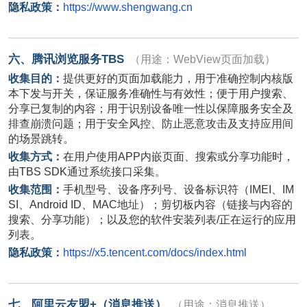
隐私政策：
https://www.shengwang.cn
六、腾讯浏览服务
TBS
（用途：
WebView
页面加载）
收集目的：
提供更好的页面加载能力，用于准确控制内核版
本下发与开关，保证服务准确性与有效性；便于用户搜索、
分享已复制的内容；用于识别设备唯一性以保障服务安全及
排查崩溃问题；用于安全风控、防止恶意攻击及支持应用间
的场景跳转。
收集方式：
在用户使用
APP
内嵌页面、搜索或分享功能时，
由
TBS SDK
通过系统接口采集。
收集范围：
手机型号、设备序列号、设备标识符（IMEI、IM
SI、Android ID、MAC地址）；剪切板内容（链接与内容的
搜索、分享功能）；以及您的软件安装列表/正在运行的应用
列表。
隐私政策：
https://x5.tencent.com/docs/index.html
七、阿里云友盟
+
（消息推送）
（用途：消息推送）