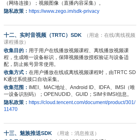
（网络连接）；视频图像（直播内容采集）。
隐私政策：
https://www.zego.im/sdk-privacy
十二、实时音视频（
TRTC
）
SDK
（用途：在线
/
离线视频
课程播放）
收集目的：
用于用户在线播放视频课程、离线播放视频课
程，生成唯一设备标识，保障视频播放授权验证与设备适
配，防止账号异常使用。
收集方式：
在用户播放在线或离线视频课程时，由
TRTC SD
K
通过系统接口自动采集。
收集范围：
IMEI
、
MAC
地址、
Android ID
、
IDFA
、
IMSI
（唯
一设备识别码）；
OPENUDID
、
GUID
；
SIM
卡
IMSI
信息。
隐私政策：
https://cloud.tencent.com/document/product/301/
11470
十三、魅族推送
SDK
（用途：消息推送）