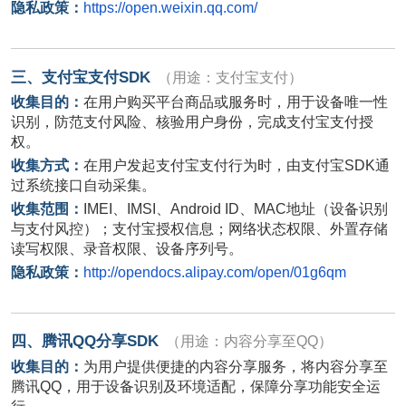
隐私政策：
https://open.weixin.qq.com/
三、支付宝支付
SDK
（用途：支付宝支付）
收集目的：
在用户购买平台商品或服务时，用于设备唯一性
识别，防范支付风险、核验用户身份，完成支付宝支付授
权。
收集方式：
在用户发起支付宝支付行为时，由支付宝
SDK
通
过系统接口自动采集。
收集范围：
IMEI
、
IMSI
、
Android ID
、
MAC
地址（设备识别
与支付风控）；支付宝授权信息；网络状态权限、外置存储
读写权限、录音权限、设备序列号。
隐私政策：
http://opendocs.alipay.com/open/01g6qm
四、腾讯
QQ
分享
SDK
（用途：内容分享至
QQ
）
收集目的：
为用户提供便捷的内容分享服务，将内容分享至
腾讯
QQ
，用于设备识别及环境适配，保障分享功能安全运