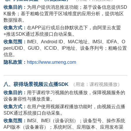
收集目的：
为用户提供消息推送功能；基于设备信息提供
SD
K
服务；基于粗略位置用于区域维度的应用分析，提供地区
数据报表。
收集方式：
在
APP
运行或后台静默状态下，由阿里云友盟
+
推送
SDK
通过系统接口自动采集。
收集范围：
IMEI
、
Android ID
、
MAC
地址、
IMSI
、
IDFA
、
O
penUDID
、
GUID
、
ICCID
、
IP
地址、设备序列号；粗略位置
信息。
隐私政策：
https://www.umeng.com
八、获得场景视频云点播
SDK
（用途：课程视频播放）
收集目的：
用于课程学习视频的在线播放，保障视频服务的
设备兼容性与播放质量。
收集方式：
在用户使用视频课程播放功能时，由视频云点播
SDK
通过系统接口自动采集。
收集范围：
IMSI
、
IMEI
（设备识别）；设备型号、操作系统
API
版本（设备兼容）；系统时区、应用版本、应用发布渠