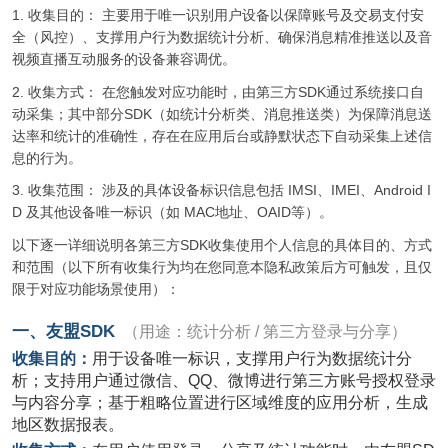
1. 收集目的： 主要用于唯一识别用户设备以保障账号及交易支付安
全（风控）、支撑用户行为数据统计分析、确保消息精准推送以及音
视频直播互动服务的设备兼容调优。
2. 收集方式： 在您触发对应功能时，由第三方SDK通过系统接口自
动采集；其中部分SDK（如统计分析类、消息推送类）为保障消息送
达率和统计的准确性，存在在应用后台或静默状态下自动采集上述信
息的行为。
3. 收集范围： 涉及的具体设备标识信息包括 IMSI、IMEI、Android I
D 及其他设备唯一标识（如 MAC地址、OAID等）。
以下逐一详细说明各第三方SDK收集使用个人信息的具体目的、方式
和范围（以下所有收集行为均在您同意本隐私政策后方可触发，且仅
限于对应功能场景使用）：
一、友盟
SDK
（用途：统计分析
/
第三方登录与分享）
收集目的：
用于设备唯一标识，支撑用户行为数据统计分
析；支持用户通过微信、
QQ
、微博进行第三方账号授权登录
与内容分享；基于粗略位置进行区域维度的应用分析，生成
地区数据报表。